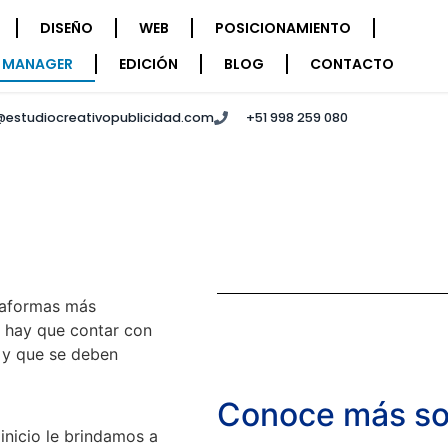
DISEÑO
WEB
POSICIONAMIENTO
 MANAGER
EDICIÓN
BLOG
CONTACTO
@estudiocreativopublicidad.com
+51 998 259 080
taformas más
, hay que contar con
n y que se deben
Conoce más sob
icio le brindamos a