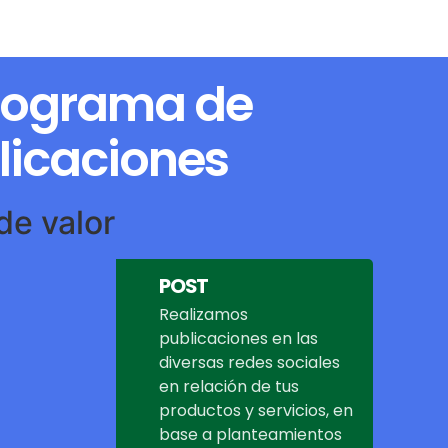
nograma de
licaciones
de valor
POST
Realizamos
publicaciones en las
diversas redes sociales
en relación de tus
productos y servicios, en
base a planteamientos