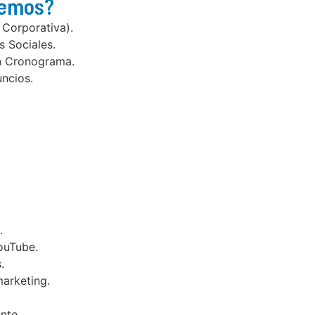
cemos?
 Corporativa).
 Sociales.
n Cronograma.
ncios.
.
ouTube.
.
arketing.
nte.