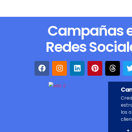
Campañas 
Redes Social
Cam
Cre
estr
los 
clien