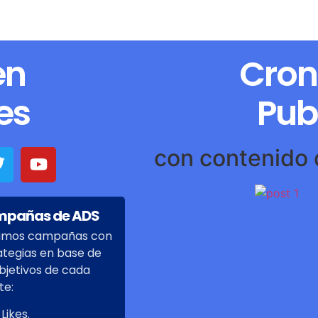
en
Cro
es
Pub
con contenido 
pañas de ADS
amos campañas con
ategias en base de
objetivos de cada
te:
Likes.