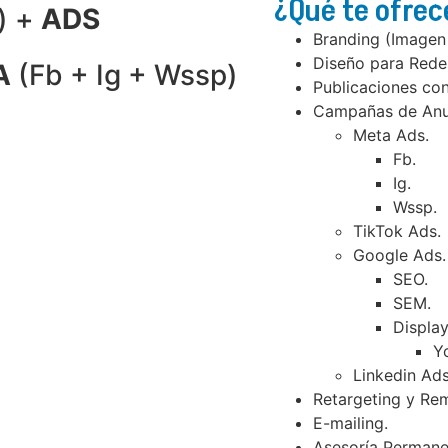
¿Qué te ofre
) +
ADS
Branding (Imagen
Diseño para Redes
A
(Fb + Ig + Wssp)
Publicaciones co
Campañas de Anu
Meta Ads.
Fb.
Ig.
Wssp.
TikTok Ads.
Google Ads.
SEO.
SEM.
Display
Y
Linkedin Ads
Retargeting y Rem
E-mailing.
Asesoría Permane