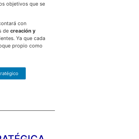
os objetivos que se
contará con
os de
creación y
cientes. Ya que cada
foque propio como
ratégico
TRATÉGICA